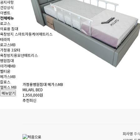
공지사항
건강상식
이벤트
전체메뉴
로고스
의료용 침대
욕창방지 스마트자동케어매트리스
테라피
로고스MB
가정용 3모터
욕창방지용모션매트리스
병원침대
아가페MB
벨티온
메가스MB
칼로스
가정용병원침대 메가스MB
엘피스 MB
MILARL BED
메뉴닫기
1,950,000원
추천
최신
회사명
주식