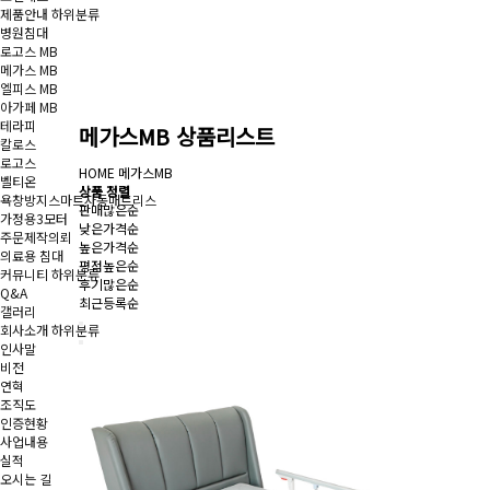
제품안내
하위분류
병원침대
로고스 MB
메가스 MB
엘피스 MB
아가페 MB
테라피
메가스MB 상품리스트
칼로스
로고스
HOME
메가스MB
벨티온
상품 정렬
욕창방지스마트자동매트리스
판매많은순
가정용3모터
낮은가격순
주문제작의뢰
높은가격순
의료용 침대
평점높은순
커뮤니티
하위분류
후기많은순
Q&A
최근등록순
갤러리
회사소개
하위분류
인사말
비전
연혁
조직도
인증현황
사업내용
실적
오시는 길