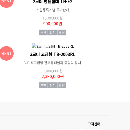
BEST
2모터 병원침대 TN-E2
조달등록기념 특가판매
1,100,000원
900,000원
추천
최신
할인
BEST
3모터 고급형 TB-2003RL
VIP 최고급형 간호용패널과 중앙락 장치
3,080,000원
2,380,000원
추천
최신
할인
고객센터