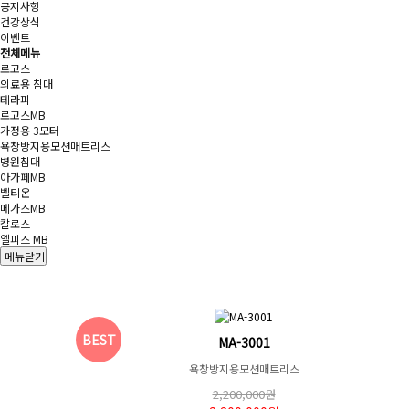
공지사항
건강상식
이벤트
전체메뉴
로고스
의료용 침대
테라피
로고스MB
가정용 3모터
욕창방지용모션매트리스
병원침대
아가페MB
벨티온
메가스MB
칼로스
엘피스 MB
메뉴닫기
BEST
MA-3001
욕창방지용모션매트리스
2,200,000원