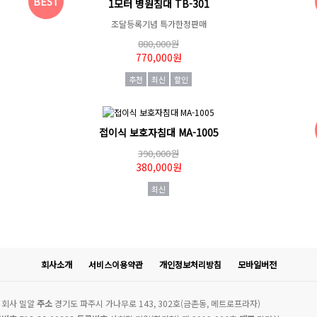
BEST
1모터 병원침대 TB-301
조달등록기념 특가한정판매
880,000원
770,000원
추천
최신
할인
접이식 보호자침대 MA-1005
390,000원
380,000원
최신
회사소개
서비스이용약관
개인정보처리방침
모바일버전
회사 밀알
주소
경기도 파주시 가나무로 143, 302호(금촌동, 메트로프라자)