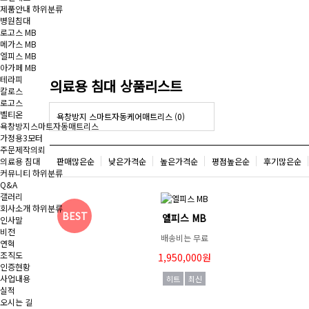
제품안내
하위분류
병원침대
로고스 MB
메가스 MB
엘피스 MB
아가페 MB
테라피
의료용 침대 상품리스트
칼로스
로고스
벨티온
욕창방지 스마트자동케어매트리스 (0)
욕창방지스마트자동매트리스
가정용3모터
주문제작의뢰
판매많은순
낮은가격순
높은가격순
평점높은순
후기많은순
의료용 침대
커뮤니티
하위분류
Q&A
갤러리
회사소개
하위분류
BEST
엘피스 MB
인사말
비전
배송비는 무료
연혁
조직도
1,950,000원
인증현황
사업내용
히트
최신
실적
오시는 길