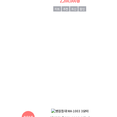
2,200,000원
히트
추천
최신
할인