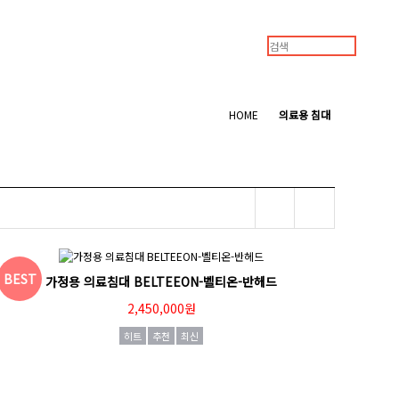
HOME
의료용 침대
BEST
가정용 의료침대 BELTEEON-벨티온-반헤드
2,450,000원
히트
추천
최신